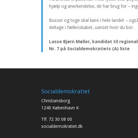
hjælp og anerkendelse, de har brug for – ing
Busser og toge skal køre i hele landet – ogs
deltage i fællesskabet, uanset hvor du bor.
Lasse Bjørn Møller, kandidat til regiona
Nr. 7 på Socialdemokratiets (A) liste
Socialdemokratiet
Christiansborg
1240 København K
Tlf. 72 30 08 00
socialdemokratiet.dk