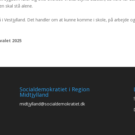
en skal stå alene.
å i Vestjylland. Det handler om at kunne komme i skole, på arbejde o
lvalet 2025
Socialdemokratiet i Region
Midtjylland
midtjylland@socialdemokratiet.dk