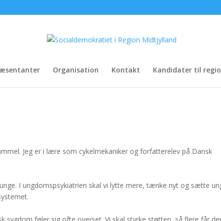
præsentanter
Organisation
Kontakt
Kandidater til regi
ammel. Jeg er i lære som cykelmekaniker og forfatterelev på Dansk
 unge. I ungdomspsykiatrien skal vi lytte mere, tænke nyt og sætte u
systemet.
sk sygdom føler sig ofte overset. Vi skal styrke støtten, så flere får de