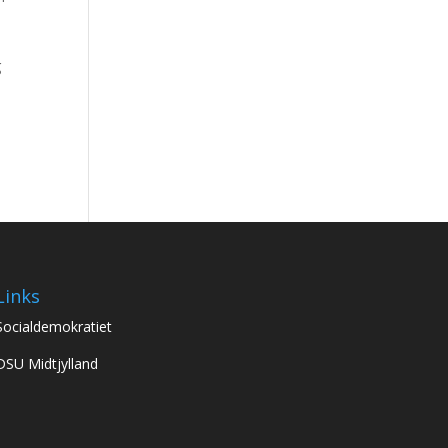
g
Links
Socialdemokratiet
DSU Midtjylland