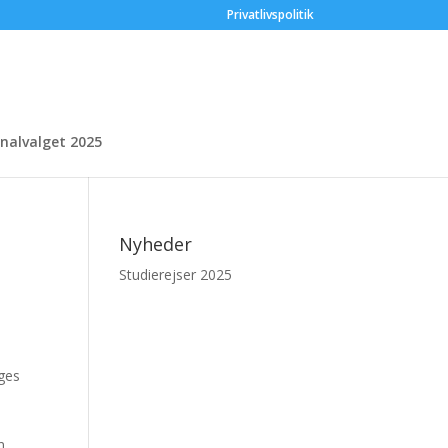
Privatlivspolitik
onalvalget 2025
Nyheder
Studierejser 2025
nges
n