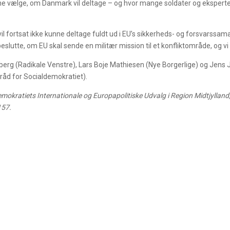
nne vælge, om Danmark vil deltage – og hvor mange soldater og eksperter e
il fortsat ikke kunne deltage fuldt ud i EU’s sikkerheds- og forsvarssa
beslutte, om EU skal sende en militær mission til et konfliktområde, og vi
rg (Radikale Venstre), Lars Boje Mathiesen (Nye Borgerlige) og Jens J
åd for Socialdemokratiet).
emokratiets Internationale og Europapolitiske Udvalg i Region Midtjyllan
157.