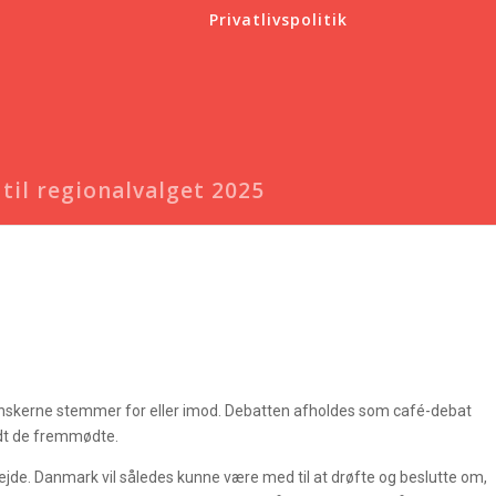
Privatlivspolitik
til regionalvalget 2025
m danskerne stemmer for eller imod. Debatten afholdes som café-debat
ndt de fremmødte.
ejde. Danmark vil således kunne være med til at drøfte og beslutte om,