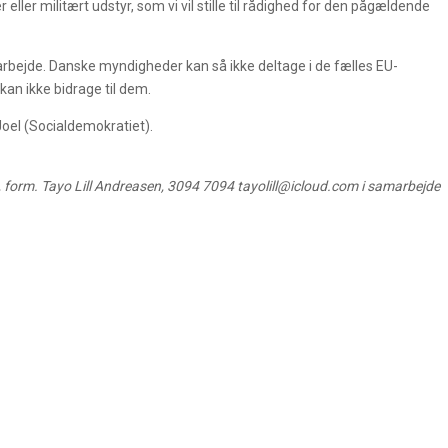
ller militært udstyr, som vi vil stille til rådighed for den pågældende
marbejde. Danske myndigheder kan så ikke deltage i de fælles EU-
 kan ikke bidrage til dem.
oel (Socialdemokratiet).
d, form. Tayo Lill Andreasen, 3094 7094 tayolill@icloud.com i samarbejde