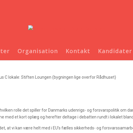
nter
Organisation
Kontakt
Kandidater 
holdet
us C lokale: Stiften Loungen (bygningen lige overfor Rådhuset)
 hvilken rolle det spiller for Danmarks udenrigs- og forsvarspolitik o
 med et kort oplæg og herefter deltage i debatten rundt i lokalet bla
et, at vi kan være helt med i EU’s fælles sikkerheds- og forsvarssamarb