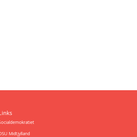
Links
Socialdemokratiet
DSU Midtjylland