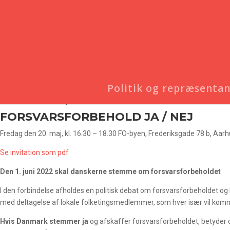
Politik og repræsenta
Debatmøde om Forsvarsforbe
FORSVARSFORBEHOLD JA / NEJ
Fredag den 20. maj, kl. 16.30 – 18.30 FO-byen, Frederiksgade 78 b, Aarh
Se invitation som pdf
Den 1. juni 2022 skal danskerne stemme om forsvarsforbeholdet
I den forbindelse afholdes en politisk debat om forsvarsforbeholdet og
med deltagelse af lokale folketingsmedlemmer, som hver især vil komme
Hvis Danmark stemmer ja
og afskaffer forsvarsforbeholdet, betyder d