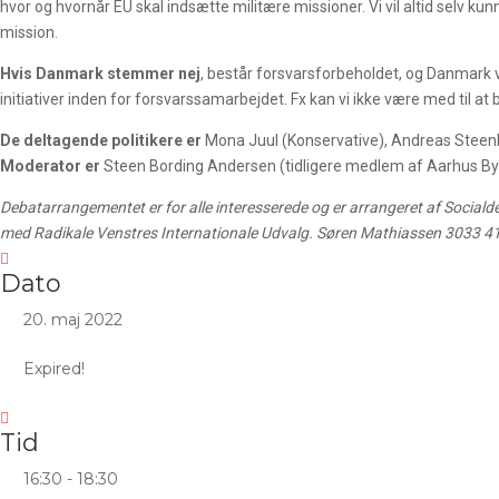
hvor og hvornår EU skal indsætte militære missioner. Vi vil altid selv ku
mission.
Hvis Danmark stemmer nej
, består forsvarsforbeholdet, og Danmark v
initiativer inden for forsvarssamarbejdet. Fx kan vi ikke være med til at 
De deltagende politikere er
Mona Juul (Konservative), Andreas Steenbe
Moderator er
Steen Bording Andersen (tidligere medlem af Aarhus Byr
Debatarrangementet er for alle interesserede og er arrangeret af Sociald
med Radikale Venstres Internationale Udvalg. Søren Mathiassen 3033 4
Dato
20. maj 2022
Expired!
Tid
16:30 - 18:30